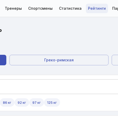
Тренеры
Спортсмены
Статистика
Рейтинги
Па
ь
Греко-римская
86 кг
92 кг
97 кг
125 кг