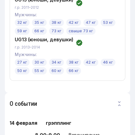
г.р. 2011–2012
Мужчины
:
32 кг
35 кг
38 кг
42 кг
47 кг
53 кг
59 кг
66 кг
73 кг
свыше 73 кг
UG13 (юноши, девушки)
г.р. 2013–2014
Мужчины
:
27 кг
30 кг
34 кг
38 кг
42 кг
46 кг
50 кг
55 кг
60 кг
66 кг
О событии
14 февраля грэпплинг
8.00-9.00
Взвешивание